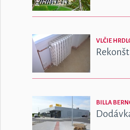
VLČIE HRDL
Rekonšt
BILLA BER
Dodávka