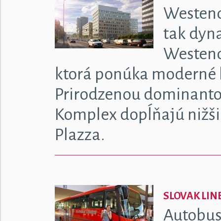
Westend
tak dyna
Westend
ktorá ponúka moderné k
Prirodzenou dominantou
Komplex dopĺňajú nižši
Plazza.
SLOVAK LIN
Autobus