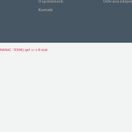
O spoločnosti
Ochrana údajo
Kontakt
MANAG - TERMO, spol. s r. o. © 2026