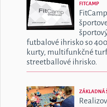
FITCAMP
FitCamp
športove
športov
futbalové ihrisko so 40
kurty, multifunkčné turf
streetballové ihrisko.
ZÁKLADNÁ Š
Realizov