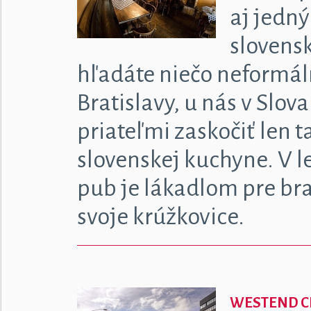
aj jedný
slovens
hľadáte niečo neformál
Bratislavy, u nás v Slo
priateľmi zaskočiť len t
slovenskej kuchyne. V le
pub je lákadlom pre bra
svoje krúžkovice.
WESTEND C