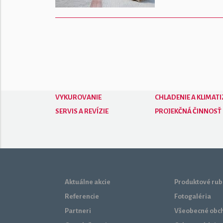
VYKUROVANIE
CHLADENIE A KLIMATI
SERVIS A REVÍZIE
PROJEKČNÁ ČINNOSŤ
Aktuálne akcie
Produktové rub
Referencie
Fotogaléria
Partneri
Všeobecné obc