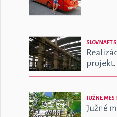
SLOVNAFT 
Realizá
projekt.
JUŽNÉ MES
Južné me