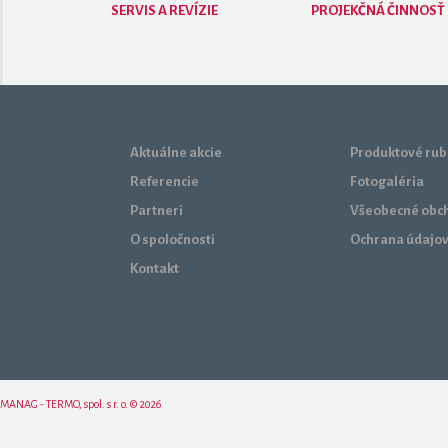
SERVIS A REVÍZIE
PROJEKČNÁ ČINNOSŤ
Aktuálne akcie
Produktové rub
Referencie
Fotogaléria
Partneri
Všeobecné obc
O spoločnosti
Ochrana údajo
Kontakt
MANAG - TERMO, spol. s r. o. © 2026