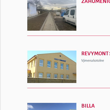
ZÁHUMENICE
REVYMONT 
Výmena kotolne
BILLA