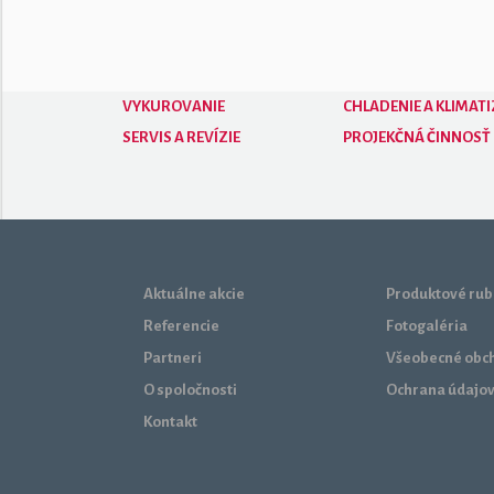
VYKUROVANIE
CHLADENIE A KLIMATI
SERVIS A REVÍZIE
PROJEKČNÁ ČINNOSŤ
Aktuálne akcie
Produktové rub
Referencie
Fotogaléria
Partneri
Všeobecné obc
O spoločnosti
Ochrana údajo
Kontakt