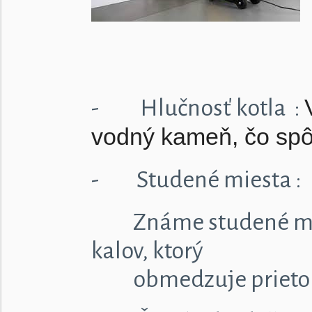
- Hlučnosť kotla :
vodný kameň, čo spô
- Studené miesta :
Známe studené miest
kalov, ktorý
obmedzuje prietok a