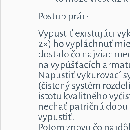
Postup prác:
Vypustiť existujúci v
2×) ho vypláchnuť mie
dostalo čo najviac me
na vypúšťacích armatúr
Napustiť vykurovací s
(čistený systém rozdel
istotu kvalitného vyčis
nechať patričnú dobu 
vypustiť.
Potom znovu čo najdô