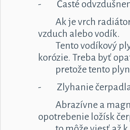
- Časté odvzdušnen
Ak je vrch radiátora
vzduch alebo vodík.
Tento vodíkový plyn s
korózie. Treba byť opa
pretože tento plyn j
- Zlyhanie čerpadl
Abrazívne a magnetic
opotrebenie ložísk čer
to môže viesť až k z