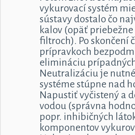
vykurovací systém mie
sústavy dostalo čo na
kalov (opäť priebežne
filtroch). Po skončení 
prípravkoch bezpodmie
elimináciu prípadných 
Neutralizáciu je nutn
systéme stúpne nad h
Napustiť vyčistený a 
vodou (správna hodnot
popr. inhibičných láto
komponentov vykurov