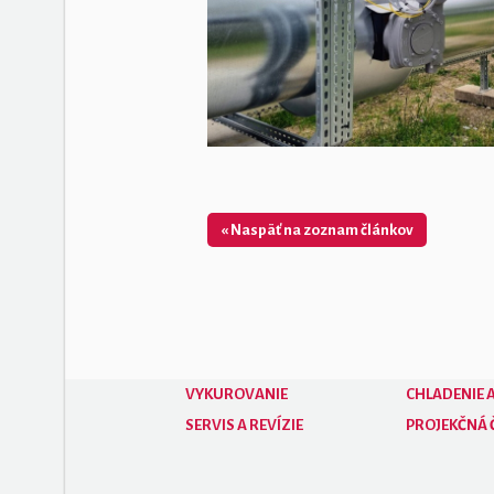
« Naspäť na zoznam článkov
VYKUROVANIE
CHLADENIE A
SERVIS A REVÍZIE
PROJEKČNÁ 