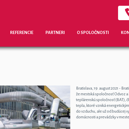
REFERENCIE
PARTNERI
O SPOLOČNOSTI
KON
Bratislava, 19. august 2021 - Br
že mestská spoločnosť Odvoz a l
teplárenskú spoločnosť (BAT), 
tepla, ktoré vzniká energetick
do vzduchu, ale už od budúcej 
domácnosti a prevádzky v meste