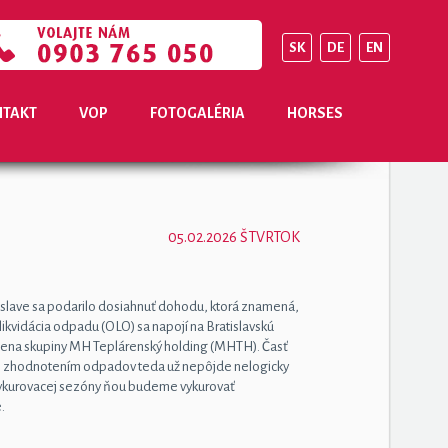
SK
DE
EN
TAKT
VOP
FOTOGALÉRIA
HORSES
05.02.2026 ŠTVRTOK
atislave sa podarilo dosiahnuť dohodu, ktorá znamená,
ikvidácia odpadu (OLO) sa napojí na Bratislavskú
člena skupiny MH Teplárenský holding (MHTH). Časť
ým zhodnotením odpadov teda už nepôjde nelogicky
vykurovacej sezóny ňou budeme vykurovať
.