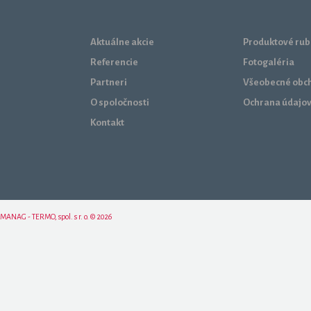
Aktuálne akcie
Produktové rub
Referencie
Fotogaléria
Partneri
Všeobecné obc
O spoločnosti
Ochrana údajo
Kontakt
MANAG - TERMO, spol. s r. o. © 2026