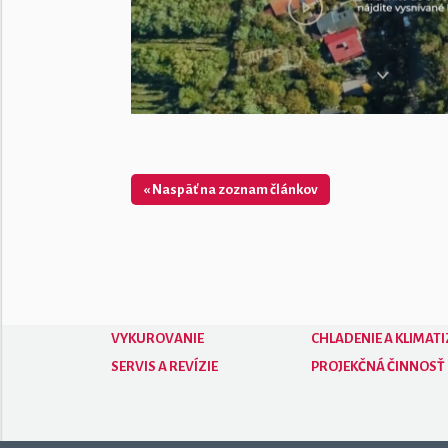
« Naspäť na zoznam článkov
VYKUROVANIE
CHLADENIE A KLIMATI
SERVIS A REVÍZIE
PROJEKČNÁ ČINNOSŤ