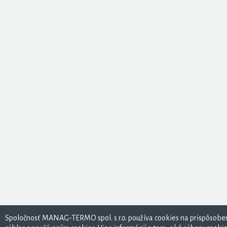
Spoločnosť MANAG-TERMO spol. s r.o. používa cookies na prispôsoben