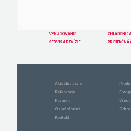
VYKUROVANIE
CHLADENIE A
SERVIS A REVÍZIE
PROJEKČNÁ 
Aktuálne akcie
Produk
Referencie
Fotog
Partneri
Všeob
O spoločnosti
Ochra
Kontakt