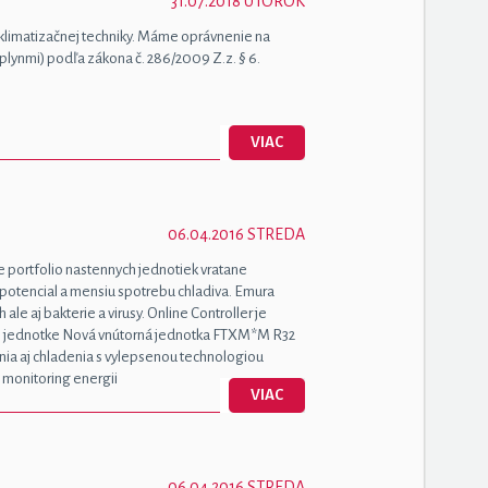
31.07.2018 UTOROK
klimatizačnej techniky. Máme oprávnenie na
plynmi) podľa zákona č. 286/2009 Z.z. § 6.
VIAC
06.04.2016 STREDA
e portfolio nastennych jednotiek vratane
P potencial a mensiu spotrebu chladiva. Emura
ale aj bakterie a virusy. Online Controller je
ej jednotke Nová vnútorná jednotka FTXM*M R32
nia aj chladenia s vylepsenou technologiou
a monitoring energii
VIAC
06.04.2016 STREDA