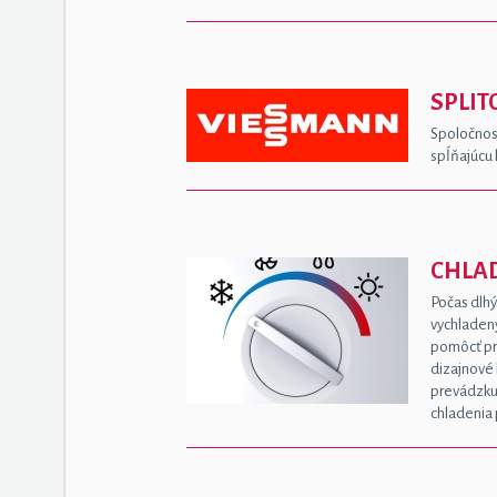
SPLIT
Spoločnosť
spĺňajúcu 
CHLAD
Počas dlhý
vychladený
pomôcť prá
dizajnové 
prevádzku.
chladenia 