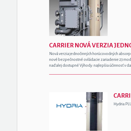
CARRIER NOVÁ VERZIA JED
Nová verzia jednočinných horúcovodných absorpčn
nové bezpečnostné ovládacie zariadenie 23 modelo
naďalej dostupné Výhody: najlepšia účinnosť v da
CARRI
Hydria PLU