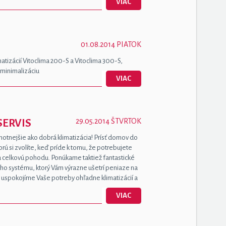
VIAC
01.08.2014 PIATOK
atizácií Vitoclima 200-S a Vitoclima 300-S,
 minimalizáciu
VIAC
29.05.2014 ŠTVRTOK
SERVIS
dnotnejšie ako dobrá klimatizácia! Prísť domov do
rú si zvolíte, keď príde k tomu, že potrebujete
 a celkovú pohodu. Ponúkame taktiež fantastické
ého systému, ktorý Vám výrazne ušetrí peniaze na
y uspokojíme Vaše potreby ohľadne klimatizácií a
VIAC