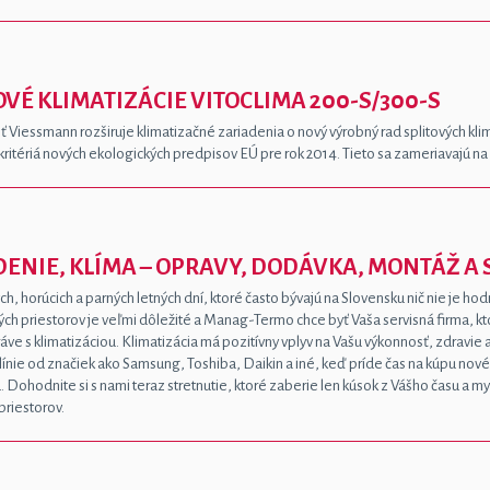
OVÉ KLIMATIZÁCIE VITOCLIMA 200-S/300-S
 Viessmann rozširuje klimatizačné zariadenia o nový výrobný rad splitových klim
kritériá nových ekologických predpisov EÚ pre rok 2014. Tieto sa zameriavajú na
ENIE, KLÍMA – OPRAVY, DODÁVKA, MONTÁŽ A 
ch, horúcich a parných letných dní, ktoré často bývajú na Slovensku nič nie je ho
ch priestorov je veľmi dôležité a Manag-Termo chce byť Vaša servisná firma, kto
ve s klimatizáciou. Klimatizácia má pozitívny vplyv na Vašu výkonnosť, zdravie
línie od značiek ako Samsung, Toshiba, Daikin a iné, keď príde čas na kúpu nov
 Dohodnite si s nami teraz stretnutie, ktoré zaberie len kúsok z Vášho času a m
priestorov.