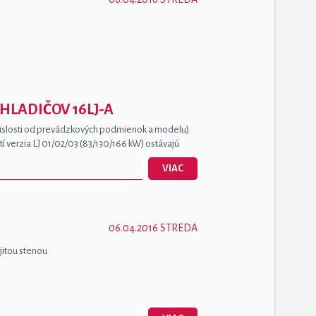
LADIČOV 16LJ-A
ávislosti od prevádzkových podmienok a modelu)
í verzia LJ 01/02/03 (83/130/166 kW) ostávajú
VIAC
06.04.2016 STREDA
jitou stenou