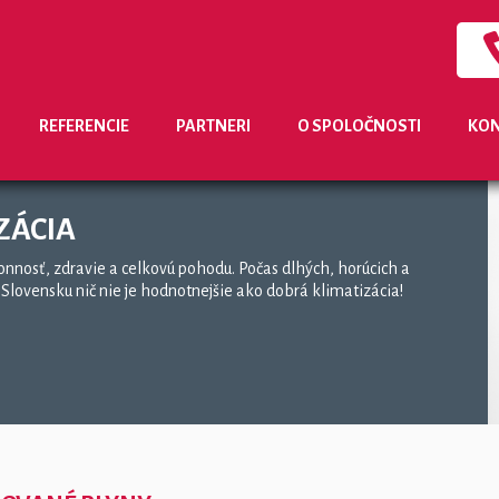
REFERENCIE
PARTNERI
O SPOLOČNOSTI
KON
ZÁCIA
onnosť, zdravie a celkovú pohodu. Počas dlhých, horúcich a
a Slovensku nič nie je hodnotnejšie ako dobrá klimatizácia!