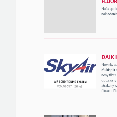
FLUÓ
Naša spolo
nakladanie
DAIKI
Novinky a 
Multisplit
novy filter
dodavany 
atraktíny 
filtracie 