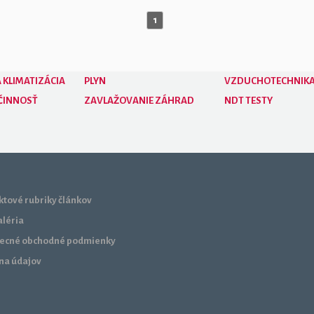
1
 KLIMATIZÁCIA
PLYN
VZDUCHOTECHNIK
ČINNOSŤ
ZAVLAŽOVANIE ZÁHRAD
NDT TESTY
tové rubriky článkov
aléria
ecné obchodné podmienky
na údajov