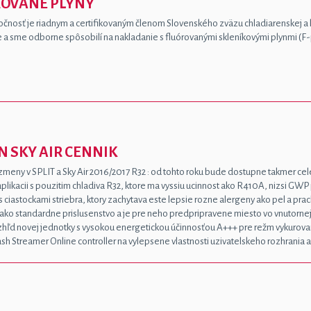
ROVANÉ PLYNY
čnosť je riadnym a certifikovaným členom Slovenského zväzu chladiarenskej a 
 a sme odborne spôsobilí na nakladanie s fluórovanými skleníkovými plynmi (F-
N SKY AIR CENNIK
zmeny v SPLIT a Sky Air 2016/2017 R32 : od tohto roku bude dostupne takmer cel
 aplikacii s pouzitim chladiva R32, ktore ma vyssiu ucinnost ako R410A, nizsi GW
 s ciastockami striebra, ktory zachytava este lepsie rozne alergeny ako pel a prach 
ako standardne prislusenstvo a je pre neho predpripravene miesto vo vnutorn
vzhľd novej jednotky s vysokou energetickou účinnosťou A+++ pre režm vykurova
Flash Streamer Online controller na vylepsene vlastnosti uzivatelskeho rozhrania 