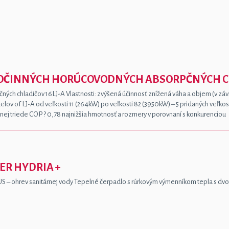
NOČINNÝCH HORÚCOVODNÝCH ABSORPČNÝCH CH
ých chladičov 16LJ-A Vlastnosti: zvýšená účinnosť znížená váha a objem (v z
v of LJ-A od veľkosti 11 (264kW) po veľkosti 82 (3950kW) – 5 pridaných veľkost
nej triede COP ? 0,78 najnižšia hmotnosť a rozmery v porovnaní s konkurenciou
ER HYDRIA +
S – ohrev sanitárnej vody Tepelné čerpadlo s rúrkovým výmenníkom tepla s dvo